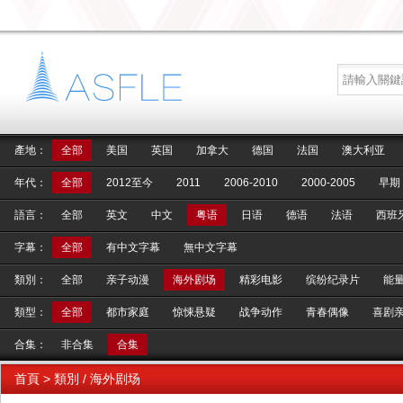
產地：
全部
美国
英国
加拿大
德国
法国
澳大利亚
年代：
全部
2012至今
2011
2006-2010
2000-2005
早期
語言：
全部
英文
中文
粤语
日语
德语
法语
西班
字幕：
全部
有中文字幕
無中文字幕
類別：
全部
亲子动漫
海外剧场
精彩电影
缤纷纪录片
能
類型：
全部
都市家庭
惊悚悬疑
战争动作
青春偶像
喜剧
合集：
非合集
合集
首頁
> 類別 / 海外剧场