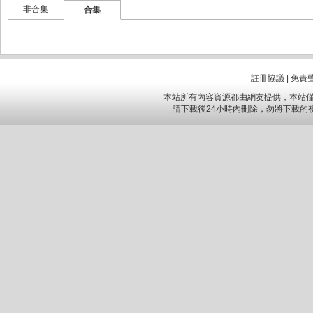
非合集
合集
註冊協議
|
免責
本站所有內容資源都由網友提供，本站僅
請下載後24小時內刪除，勿將下載的