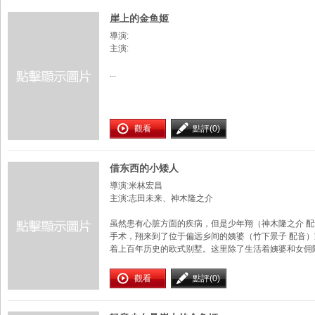
崖上的金鱼姬
導演:
主演:
...
觀看
點評(0)
借东西的小矮人
導演:米林宏昌
主演:志田未来、神木隆之介
虽然患有心脏方面的疾病，但是少年翔（神木隆之介 
手术，翔来到了位于偏远乡间的姨婆（竹下景子 配音
着上百年历史的欧式别墅。这里除了生活着姨婆和女佣阿春
觀看
點評(0)