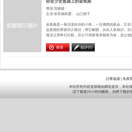
轻音少女悬崖上的金鱼姬
導演:宫崎骏
主演:奈良柚莉爱、 山口智子
金鱼姬是一条活泼好动的小鱼，一次偶然的机会，它在
边度假的男孩宗介路过，帮它解困，从此人鱼相识。宗
海员父亲终日出航，宗介只得跟母亲相依为命，这让他的
觀看
點評(0)
註冊協議
|
免責
本站所有內容資源都由網友提供，本站僅
請下載後24小時內刪除，勿將下載的