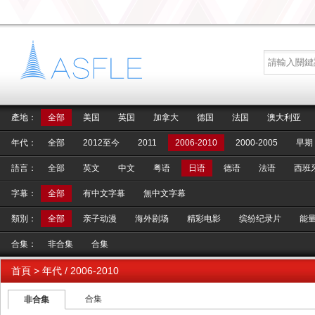
產地：
全部
美国
英国
加拿大
德国
法国
澳大利亚
年代：
全部
2012至今
2011
2006-2010
2000-2005
早期
語言：
全部
英文
中文
粤语
日语
德语
法语
西班
字幕：
全部
有中文字幕
無中文字幕
類別：
全部
亲子动漫
海外剧场
精彩电影
缤纷纪录片
能
合集：
非合集
合集
首頁
> 年代 / 2006-2010
合集
非合集