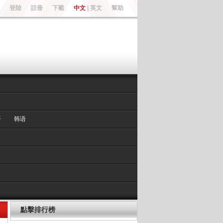
登陸
註冊
下載
中文
|
英文
幫助
语
韩语
點擊排行榜