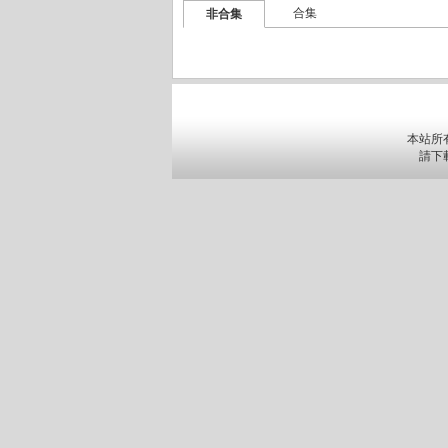
合集
非合集
本站所
請下