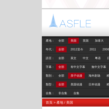
產地：
全部
美国
英国
加拿大
年代：
全部
2012至今
2011
2006
語言：
全部
英文
中文
粤语
字幕：
全部
有中文字幕
無中文字幕
類別：
全部
亲子动漫
海外剧场
類型：
全部
美国动漫
日本动漫
合集：
非合集
合集
首頁
> 產地 / 美国