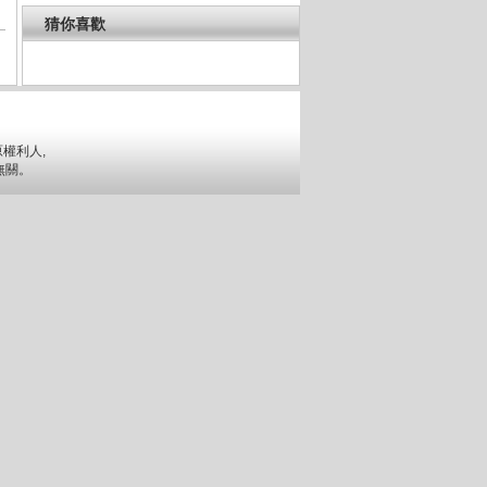
猜你喜歡
權利人,
無關。