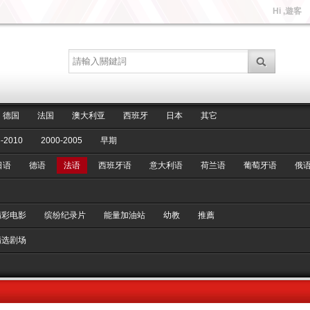
Hi ,遊客
德国
法国
澳大利亚
西班牙
日本
其它
-2010
2000-2005
早期
日语
德语
法语
西班牙语
意大利语
荷兰语
葡萄牙语
俄
精彩电影
缤纷纪录片
能量加油站
幼教
推薦
精选剧场