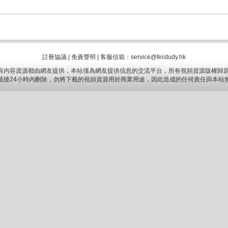
註冊協議
|
免責聲明
|
客服信箱：service@feistudy.hk
有內容資源都由網友提供，本站僅為網友提供信息的交流平台，所有視頻資源版權歸原
載後24小時內刪除，勿將下載的視頻資源用於商業用途，因此造成的任何責任與本站