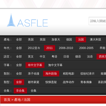
產地：
全部
美国
英国
加拿大
德国
法国
澳大利亚
年代：
全部
2012至今
2011
2006-2010
2000-2005
早期
語言：
全部
英文
中文
粤语
日语
德语
法语
西班
字幕：
全部
有中文字幕
無中文字幕
類別：
全部
亲子动漫
海外剧场
精彩电影
缤纷纪录片
能
類型：
全部
都市家庭
惊悚悬疑
战争动作
青春偶像
喜剧
合集：
非合集
合集
首頁
> 產地 / 法国