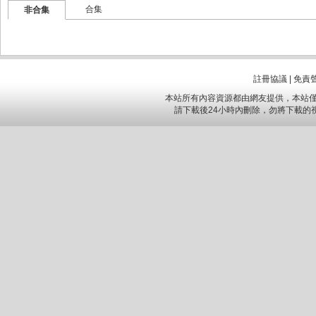
合集
非合集
註冊協議
|
免責
本站所有內容資源都由網友提供，本站僅
請下載後24小時內刪除，勿將下載的