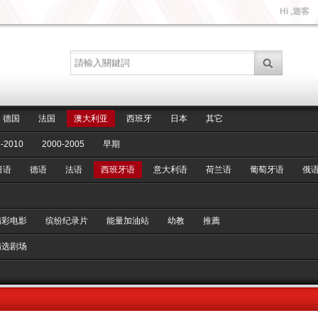
Hi ,遊客
德国
法国
澳大利亚
西班牙
日本
其它
-2010
2000-2005
早期
日语
德语
法语
西班牙语
意大利语
荷兰语
葡萄牙语
俄
精彩电影
缤纷纪录片
能量加油站
幼教
推薦
精选剧场