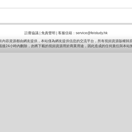
註冊協議
|
免責聲明
|
客服信箱：service@feistudy.hk
有內容資源都由網友提供，本站僅為網友提供信息的交流平台，所有視頻資源版權歸原
載後24小時內刪除，勿將下載的視頻資源用於商業用途，因此造成的任何責任與本站