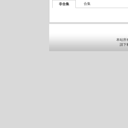
合集
非合集
本站所
請下