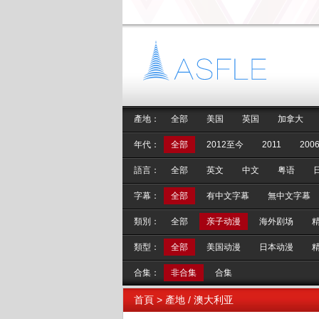
產地：
全部
美国
英国
加拿大
年代：
全部
2012至今
2011
2006
語言：
全部
英文
中文
粤语
字幕：
全部
有中文字幕
無中文字幕
類別：
全部
亲子动漫
海外剧场
類型：
全部
美国动漫
日本动漫
合集：
非合集
合集
首頁
> 產地 / 澳大利亚