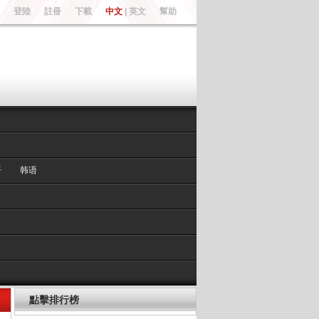
登陸
註冊
下載
中文
|
英文
幫助
语
韩语
點擊排行榜