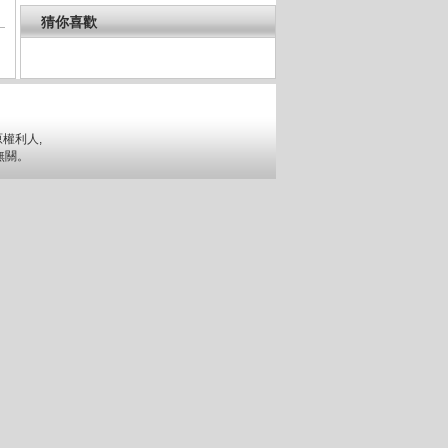
猜你喜歡
權利人,
無關。