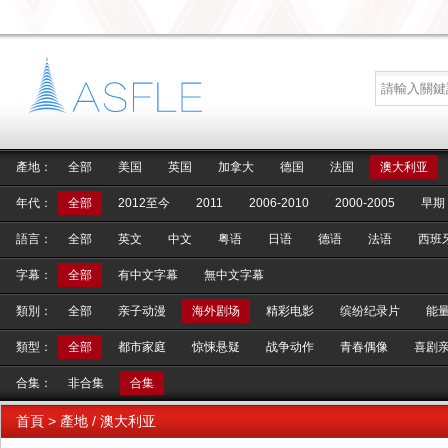
產地：
全部
美国
英国
加拿大
德国
法国
澳大利亚
年代：
全部
2012至今
2011
2006-2010
2000-2005
早期
語言：
全部
英文
中文
粤语
日语
德语
法语
西班
字幕：
全部
有中文字幕
無中文字幕
類別：
全部
亲子动漫
海外剧场
精彩电影
缤纷纪录片
能
類型：
全部
都市家庭
惊悚悬疑
战争动作
青春偶像
喜剧
合集：
非合集
合集
首頁
> 產地 / 澳大利亚