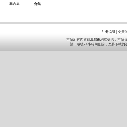
非合集
合集
註冊協議
|
免責
本站所有內容資源都由網友提供，本站僅
請下載後24小時內刪除，勿將下載的