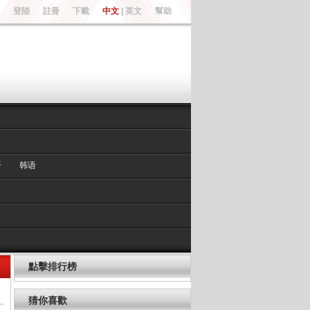
登陸
註冊
下載
中文
|
英文
幫助
语
韩语
點擊排行榜
猜你喜歡