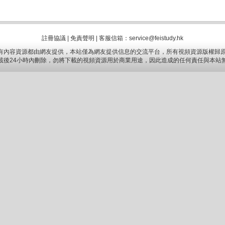
註冊協議
|
免責聲明
|
客服信箱：service@feistudy.hk
有內容資源都由網友提供，本站僅為網友提供信息的交流平台，所有視頻資源版權歸原
載後24小時內刪除，勿將下載的視頻資源用於商業用途，因此造成的任何責任與本站