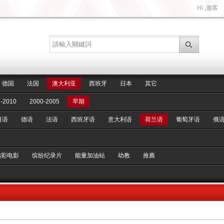
Hi ,遊客
德国
法国
澳大利亚
西班牙
日本
其它
-2010
2000-2005
早期
日语
德语
法语
西班牙语
意大利语
荷兰语
葡萄牙语
俄
精彩电影
缤纷纪录片
能量加油站
幼教
推薦