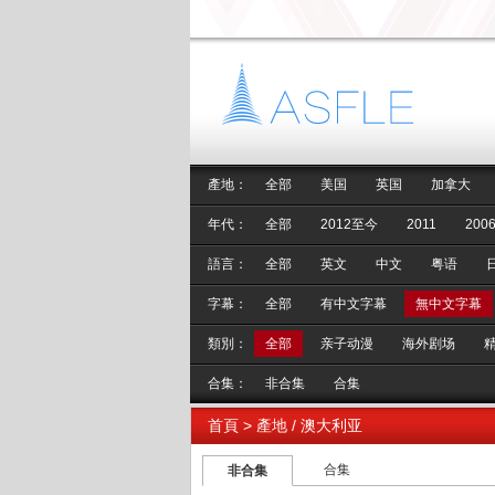
產地：
全部
美国
英国
加拿大
年代：
全部
2012至今
2011
2006
語言：
全部
英文
中文
粤语
字幕：
全部
有中文字幕
無中文字幕
類別：
全部
亲子动漫
海外剧场
合集：
非合集
合集
首頁
> 產地 / 澳大利亚
合集
非合集