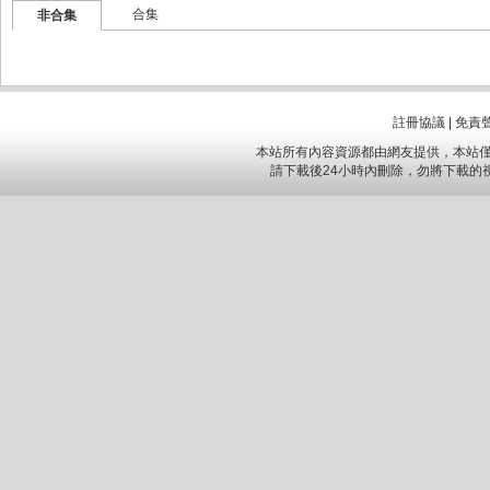
合集
非合集
註冊協議
|
免責
本站所有內容資源都由網友提供，本站僅
請下載後24小時內刪除，勿將下載的