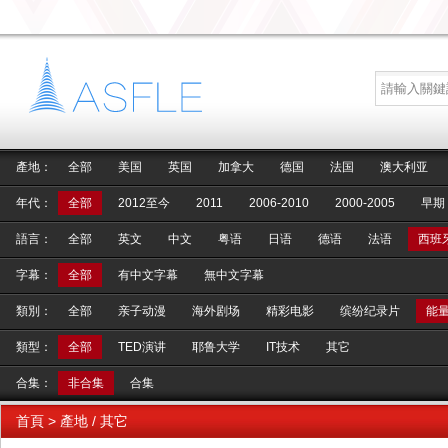
產地：
全部
美国
英国
加拿大
德国
法国
澳大利亚
年代：
全部
2012至今
2011
2006-2010
2000-2005
早期
語言：
全部
英文
中文
粤语
日语
德语
法语
西班
字幕：
全部
有中文字幕
無中文字幕
類別：
全部
亲子动漫
海外剧场
精彩电影
缤纷纪录片
能
類型：
全部
TED演讲
耶鲁大学
IT技术
其它
合集：
非合集
合集
首頁
> 產地 / 其它