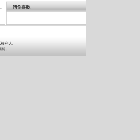
猜你喜歡
權利人,
無關。