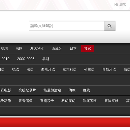
Hi ,遊客
德国
法国
澳大利亚
西班牙
日本
其它
-2010
2000-2005
早期
日语
德语
法语
西班牙语
意大利语
荷兰语
葡萄牙语
俄
精彩电影
缤纷纪录片
能量加油站
幼教
推薦
战争动作
青春偶像
喜剧亲子
科幻魔幻
罪案警匪
冒险灾难
其