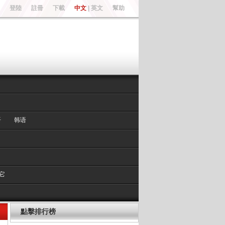
登陸
註冊
下載
中文
|
英文
幫助
语
韩语
它
點擊排行榜