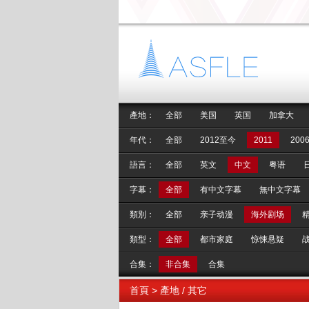
產地：
全部
美国
英国
加拿大
年代：
全部
2012至今
2011
2006
語言：
全部
英文
中文
粤语
字幕：
全部
有中文字幕
無中文字幕
類別：
全部
亲子动漫
海外剧场
類型：
全部
都市家庭
惊悚悬疑
合集：
非合集
合集
首頁
> 產地 / 其它