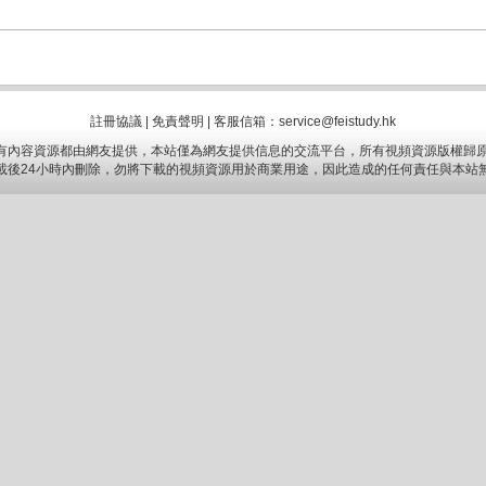
註冊協議
|
免責聲明
|
客服信箱：service@feistudy.hk
有內容資源都由網友提供，本站僅為網友提供信息的交流平台，所有視頻資源版權歸原
載後24小時內刪除，勿將下載的視頻資源用於商業用途，因此造成的任何責任與本站