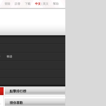
登陸
註冊
下載
中文
|
英文
幫助
语
韩语
點擊排行榜
猜你喜歡