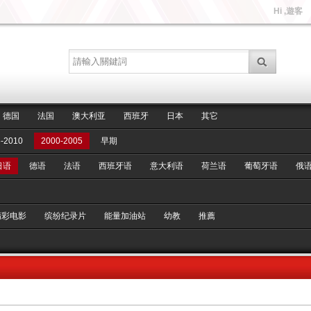
Hi ,遊客
德国
法国
澳大利亚
西班牙
日本
其它
-2010
2000-2005
早期
日语
德语
法语
西班牙语
意大利语
荷兰语
葡萄牙语
俄
精彩电影
缤纷纪录片
能量加油站
幼教
推薦