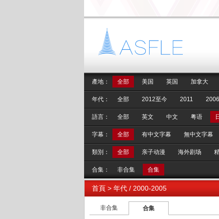
產地：
全部
美国
英国
加拿大
年代：
全部
2012至今
2011
2006
語言：
全部
英文
中文
粤语
字幕：
全部
有中文字幕
無中文字幕
類別：
全部
亲子动漫
海外剧场
合集：
非合集
合集
首頁
> 年代 / 2000-2005
非合集
合集