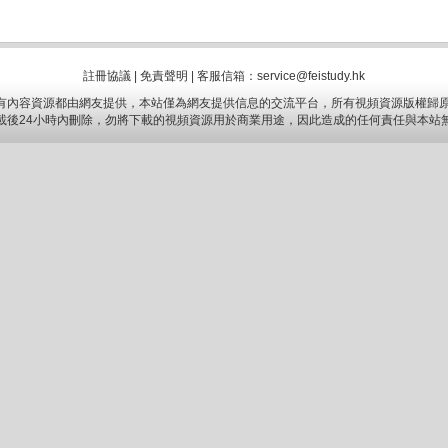
註冊協議
|
免責聲明
|
客服信箱：service@feistudy.hk
有內容資源都由網友提供，本站僅為網友提供信息的交流平台，所有視頻資源版權歸原
載後24小時內刪除，勿將下載的視頻資源用於商業用途，因此造成的任何責任與本站