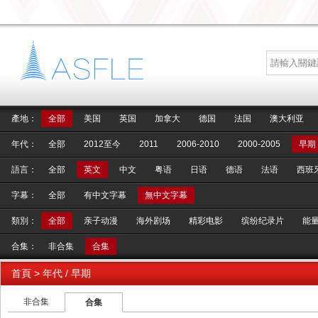
產地：
全部
美国
英国
加拿大
德国
法国
澳大利亚
年代：
全部
2012至今
2011
2006-2010
2000-2005
早期
語言：
全部
英文
中文
粤语
日语
德语
法语
西班
字幕：
全部
有中文字幕
無中文字幕
類別：
全部
亲子动漫
海外剧场
精彩电影
缤纷纪录片
能
合集：
非合集
合集
首頁
> 年代 / 早期
非合集
合集