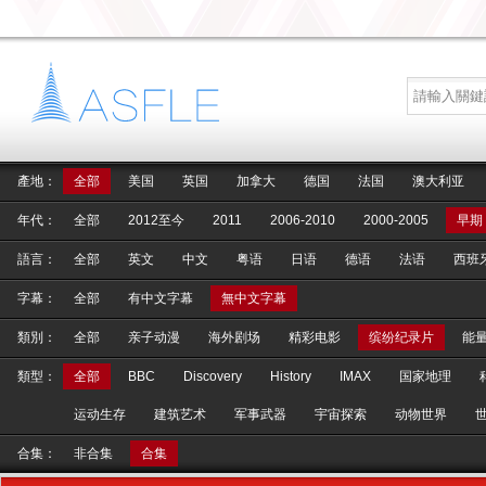
產地：
全部
美国
英国
加拿大
德国
法国
澳大利亚
年代：
全部
2012至今
2011
2006-2010
2000-2005
早期
語言：
全部
英文
中文
粤语
日语
德语
法语
西班
字幕：
全部
有中文字幕
無中文字幕
類別：
全部
亲子动漫
海外剧场
精彩电影
缤纷纪录片
能
類型：
全部
BBC
Discovery
History
IMAX
国家地理
运动生存
建筑艺术
军事武器
宇宙探索
动物世界
合集：
非合集
合集