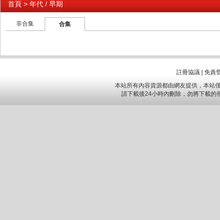
首頁
> 年代 / 早期
非合集
合集
註冊協議
|
免責
本站所有內容資源都由網友提供，本站僅
請下載後24小時內刪除，勿將下載的