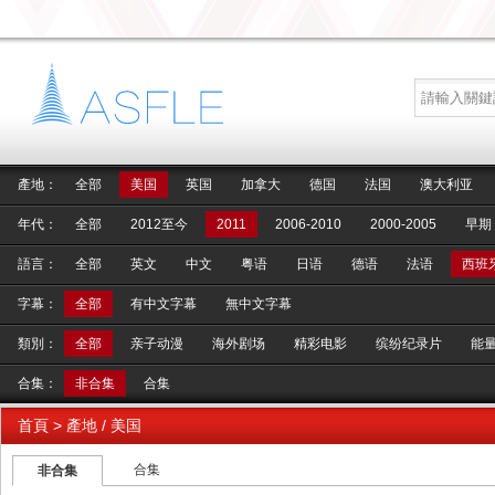
產地：
全部
美国
英国
加拿大
德国
法国
澳大利亚
年代：
全部
2012至今
2011
2006-2010
2000-2005
早期
語言：
全部
英文
中文
粤语
日语
德语
法语
西班
字幕：
全部
有中文字幕
無中文字幕
類別：
全部
亲子动漫
海外剧场
精彩电影
缤纷纪录片
能
合集：
非合集
合集
首頁
> 產地 / 美国
合集
非合集