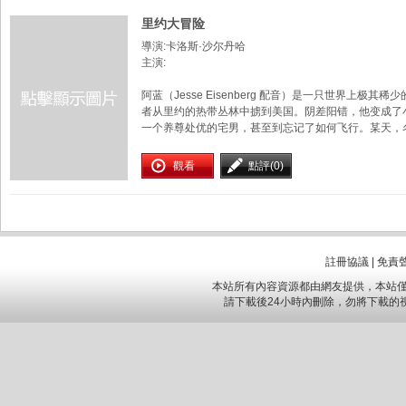
里约大冒险
導演:卡洛斯·沙尔丹哈
主演:
阿蓝（Jesse Eisenberg 配音）是一只世界上
者从里约的热带丛林中掳到美国。阴差阳错，他变成了
一个养尊处优的宅男，甚至到忘记了如何飞行。某天，名叫
觀看
點評(0)
註冊協議
|
免責
本站所有內容資源都由網友提供，本站僅
請下載後24小時內刪除，勿將下載的