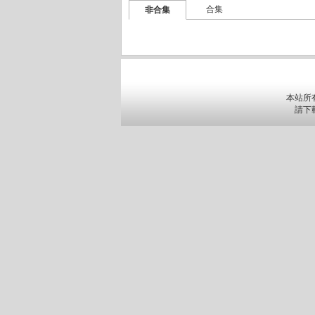
合集
非合集
本站所
請下