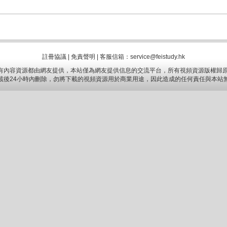
註冊協議
|
免責聲明
|
客服信箱：service@feistudy.hk
有內容資源都由網友提供，本站僅為網友提供信息的交流平台，所有視頻資源版權歸原
載後24小時內刪除，勿將下載的視頻資源用於商業用途，因此造成的任何責任與本站