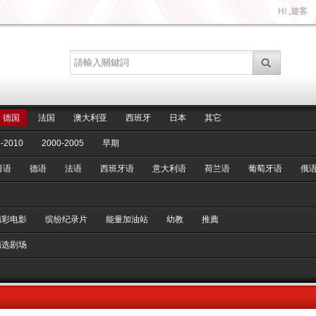
Hi ,遊客
德国
法国
澳大利亚
西班牙
日本
其它
-2010
2000-2005
早期
日语
德语
法语
西班牙语
意大利语
荷兰语
葡萄牙语
俄
精彩电影
缤纷纪录片
能量加油站
幼教
推薦
精选剧场