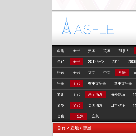
產地：
全部
美国
英国
加拿大
年代：
全部
2012至今
2011
2006
語言：
全部
英文
中文
粤语
字幕：
全部
有中文字幕
無中文字幕
類別：
全部
亲子动漫
海外剧场
類型：
全部
美国动漫
日本动漫
合集：
非合集
合集
首頁
> 產地 / 德国