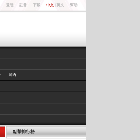
登陸
註冊
下載
中文
|
英文
幫助
语
韩语
點擊排行榜