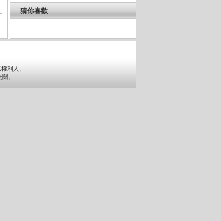
猜你喜歡
權利人,
無關。