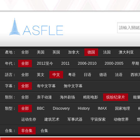
產地：
全部
美国
英国
加拿大
德国
法国
澳大利亚
年代：
全部
2012至今
2011
2006-2010
2000-2005
早期
語言：
全部
英文
中文
粤语
日语
德语
法语
西班
字幕：
全部
有中文字幕
無中文字幕
類別：
全部
亲子动漫
海外剧场
精彩电影
缤纷纪录片
能
類型：
全部
BBC
Discovery
History
IMAX
国家地理
运动生存
建筑艺术
军事武器
宇宙探索
动物世界
合集：
非合集
合集