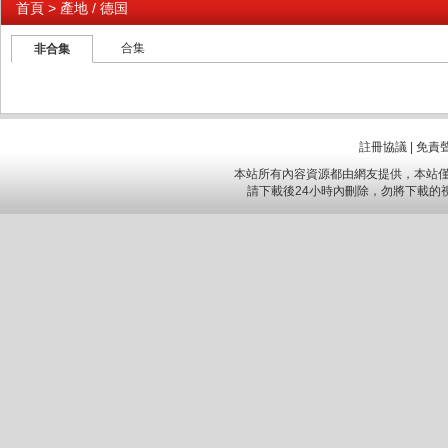
首頁
> 產地 / 德国
合集
非合集
註冊協議
|
免責
本站所有內容資源都由網友提供，本站僅
請下載後24小時內刪除，勿將下載的