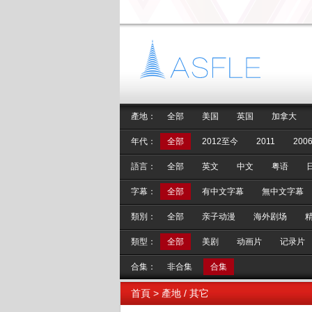
產地：
全部
美国
英国
加拿大
年代：
全部
2012至今
2011
2006
語言：
全部
英文
中文
粤语
字幕：
全部
有中文字幕
無中文字幕
類別：
全部
亲子动漫
海外剧场
類型：
全部
美剧
动画片
记录片
合集：
非合集
合集
首頁
> 產地 / 其它