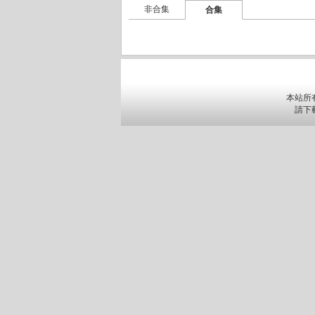
非合集
合集
本站所
請下