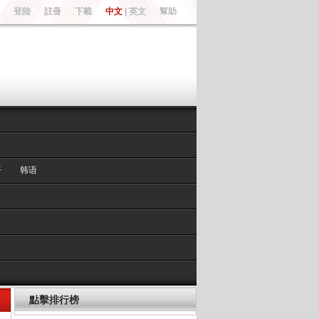
登陸
註冊
下載
中文
|
英文
幫助
语
韩语
點擊排行榜