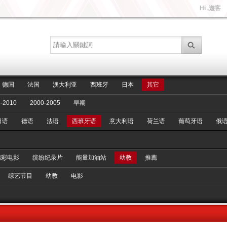
Hi ,遊客
德国
法国
澳大利亚
西班牙
日本
其它
-2010
2000-2005
早期
日语
德语
法语
西班牙语
意大利语
荷兰语
葡萄牙语
俄
精彩电影
缤纷纪录片
能量加油站
幼教
推薦
综艺节目
幼教
电影