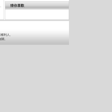
猜你喜歡
權利人,
無關。