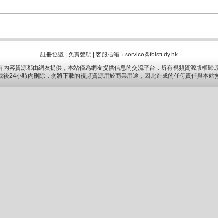
註冊協議
|
免責聲明
|
客服信箱：service@feistudy.hk
有內容資源都由網友提供，本站僅為網友提供信息的交流平台，所有視頻資源版權歸原
載後24小時內刪除，勿將下載的視頻資源用於商業用途，因此造成的任何責任與本站