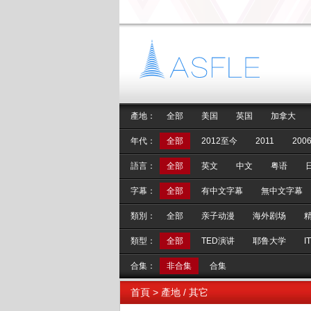
產地：
全部
美国
英国
加拿大
年代：
全部
2012至今
2011
2006
語言：
全部
英文
中文
粤语
字幕：
全部
有中文字幕
無中文字幕
類別：
全部
亲子动漫
海外剧场
類型：
全部
TED演讲
耶鲁大学
I
合集：
非合集
合集
首頁
> 產地 / 其它